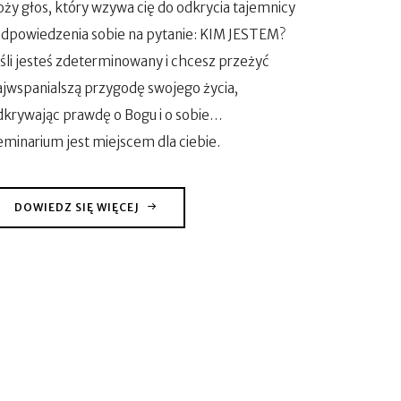
oży głos, który wzywa cię do odkrycia tajemnicy
 odpowiedzenia sobie na pytanie: KIM JESTEM?
eśli jesteś zdeterminowany i chcesz przeżyć
ajwspanialszą przygodę swojego życia,
dkrywając prawdę o Bogu i o sobie…
eminarium jest miejscem dla ciebie.
DOWIEDZ SIĘ WIĘCEJ