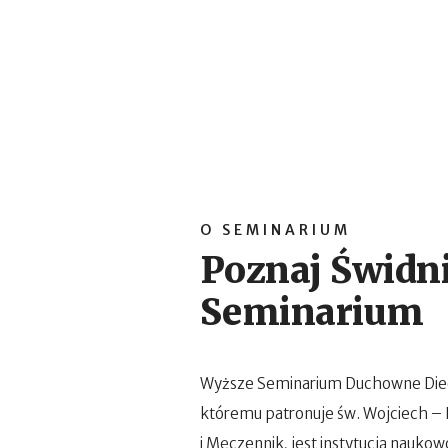
O SEMINARIUM
Poznaj Świdn
Seminarium
Wyższe Seminarium Duchowne Diece
któremu patronuje św. Wojciech – 
i Męczennik, jest instytucją nau