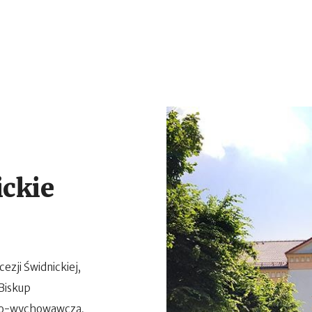
ickie
zji Świdnickiej,
Biskup
kowo-wychowawczą,