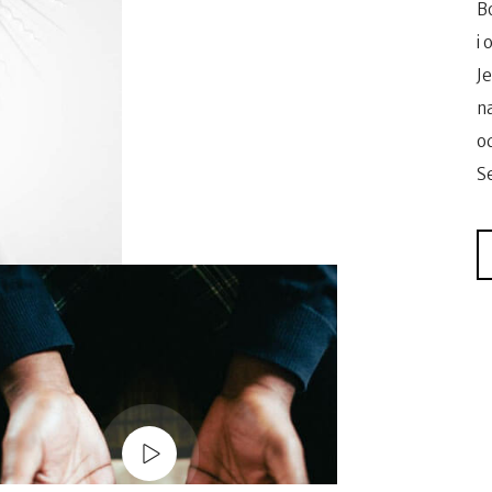
B
i
J
n
o
S