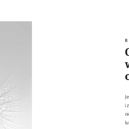
R
J
i 
ni
lu