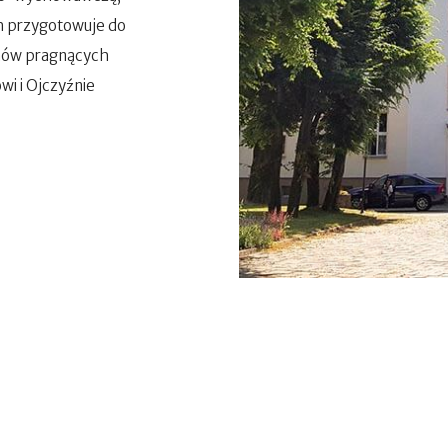
m przygotowuje do
nów pragnących
wi i Ojczyźnie