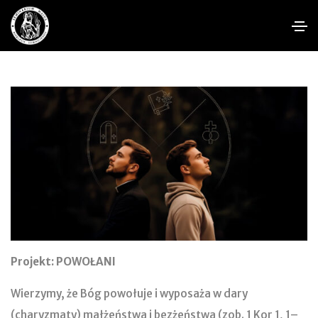
Projekt: POWOŁANI
Wierzymy, że Bóg powołuje i wyposaża w dary
(charyzmaty) małżeństwa i bezżeństwa (zob. 1 Kor 1, 1–