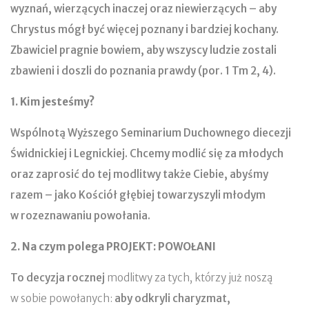
wyznań, wierzących inaczej oraz niewierzących – aby
Chrystus mógł być więcej poznany i bardziej kochany.
Zbawiciel pragnie bowiem, aby wszyscy ludzie zostali
zbawieni i doszli do poznania prawdy (por. 1 Tm 2, 4).
1. Kim jesteśmy?
Wspólnotą Wyższego Seminarium Duchownego diecezji
Świdnickiej i Legnickiej. Chcemy modlić się za młodych
oraz zaprosić do tej modlitwy także Ciebie, abyśmy
razem – jako Kościół głębiej towarzyszyli młodym
w rozeznawaniu powołania.
2. Na czym polega PROJEKT: POWOŁANI
To decyzja rocznej
modlitwy za tych, którzy już noszą
w sobie powołanych:
aby odkryli charyzmat,