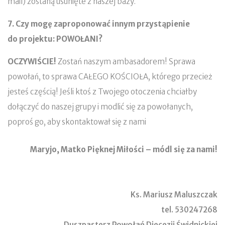
mail) zostaną usunięte z naszej bazy.
7. Czy mogę zaproponować innym przystąpienie
do projektu: POWOŁANI?
OCZYWIŚCIE!
Zostań naszym ambasadorem! Sprawa
powołań, to sprawa CAŁEGO KOŚCIOŁA, którego przecież
jesteś częścią! Jeśli ktoś z Twojego otoczenia chciałby
dołączyć do naszej grupy i modlić się za powołanych,
poproś go, aby skontaktował się z nami
Maryjo, Matko Pięknej Miłości – módl się za nami!
Ks. Mariusz Maluszczak
tel. 530247268
Duszpasterz Powołań Diecezji Świdnickiej