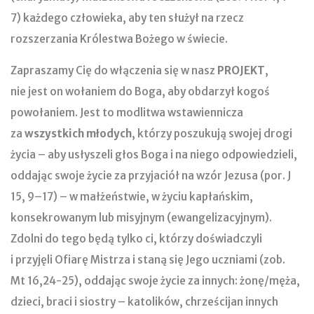
7) każdego człowieka, aby ten służył na rzecz
rozszerzania Królestwa Bożego w świecie.
Zapraszamy Cię do włączenia się w nasz
PROJEKT
,
nie jest on wołaniem do Boga, aby obdarzył kogoś
powołaniem. Jest to modlitwa wstawiennicza
za
wszystkich młodych
, którzy poszukują swojej drogi
życia – aby usłyszeli głos Boga i na niego odpowiedzieli,
oddając swoje życie za przyjaciół na wzór Jezusa (por. J
15, 9–17) – w małżeństwie, w życiu kapłańskim,
konsekrowanym lub misyjnym (ewangelizacyjnym).
Zdolni do tego będą tylko ci, którzy doświadczyli
i przyjęli Ofiarę Mistrza i staną się Jego uczniami (zob.
Mt 16,24-25), oddając swoje życie za innych: żonę/męża,
dzieci, braci i siostry – katolików, chrześcijan innych